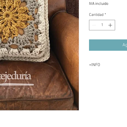
IVA incluido
Cantidad
*
Ag
+INFO
MEDIDAS
54 CM X 54 CMS
COMPOSICIÓN
100% ALGODÓN R
CUIDADO
LAVAR A MANO Ó 
NO USAR LEJÍA /
PLANCHA TIBIA
NO LIMPIEZA EN S