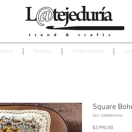
Galería
Nosotros
Colaboraciones
Con
Square Boh
SKU: SQRDBH54X54
Precio
$2,990.00