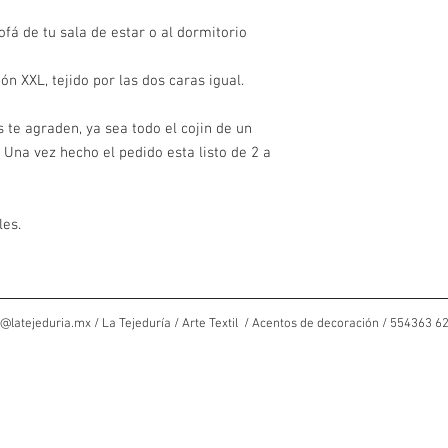
NO USAR SECADO
ofá de tu sala de estar o al dormitorio
n XXL, tejido por las dos caras igual.
 te agraden, ya sea todo el cojin de un
 Una vez hecho el pedido esta listo de 2 a
les.
@latejeduria.mx
/ La Tejeduría / Arte Textil / Acentos de decoración / 554363 