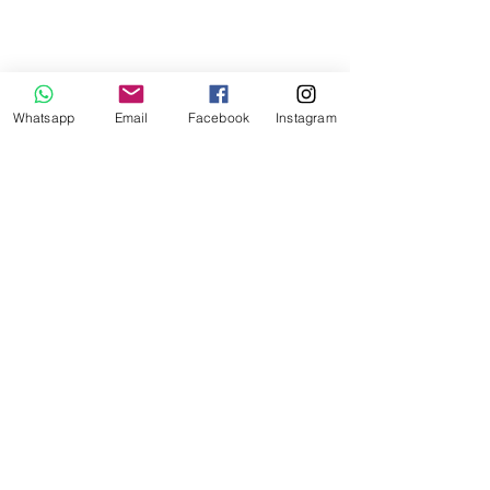
Whatsapp
Email
Facebook
Instagram
L@tejeduría®
enlazando@latejeduria.mx
/ La Tejeduría /
Arte Textil / Acentos de decoración /