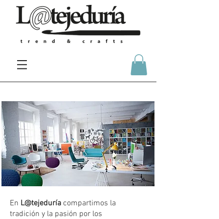
A C E R C A D E N O S O T R O S
En
L@tejeduría
compartimos la
tradición y la pasión por los