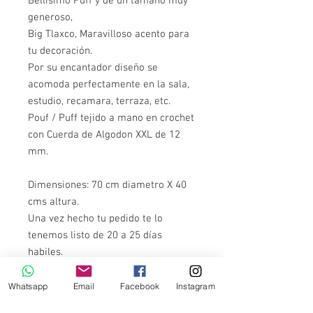
Bellísimo Puff y de un tamaño muy
generoso,
Big Tlaxco, Maravilloso acento para
tu decoración.
Por su encantador diseño se
acomoda perfectamente en la sala,
estudio, recamara, terraza, etc.
Pouf / Puff tejido a mano en crochet
con Cuerda de Algodon XXL de 12
mm.
Dimensiones: 70 cm diametro X 40
cms altura.
Una vez hecho tu pedido te lo
tenemos listo de 20 a 25 días
habiles.
Si te urge pregunta por los colores
Whatsapp
Email
Facebook
Instagram
disponibles